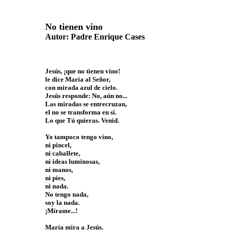
No tienen vino
Autor: Padre Enrique Cases
Jesús, ¡que no tienen vino!
le dice María al Señor,
con mirada azul de cielo.
Jesús responde: No, aún no...
Las miradas se entrecruzan,
el no se transforma en sí.
Lo que Tú quieras. Venid.
Yo tampoco tengo vino,
ni pincel,
ni caballete,
ni ideas luminosas,
ni manos,
ni pies,
ni nada.
No tengo nada,
soy la nada.
¡Mírame...!
María mira a Jesús.