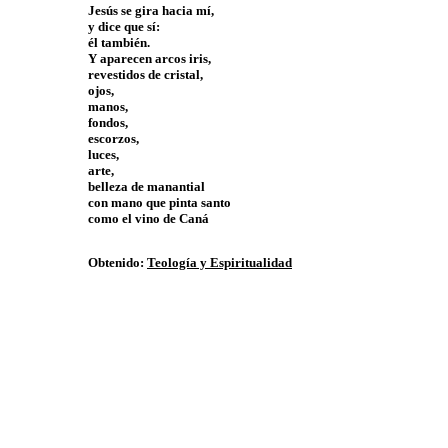
Jesús se gira hacia mí,
y dice que sí:
él también.
Y aparecen arcos iris,
revestidos de cristal,
ojos,
manos,
fondos,
escorzos,
luces,
arte,
belleza de manantial
con mano que pinta santo
como el vino de Caná
Obtenido:
Teología y Espiritualidad